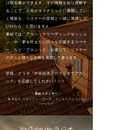
け取る事ができます。その情報を知り理解す
ることで、人生がダイナミックに展開してい
く感覚を、リスナーの皆様と一緒に体感して
いけたら、と思います♬
番組では「アカシックリーディングセッショ
ン」や「夢を叶えたい方々を応援するコーナ
ー」など「アカシック」を通じて、リスナー
の方々と様々な企画を展開して参ります。
皆様、どうぞ『中谷由美子のラジオでアカシ
ック』を応援してください！！！
：番組スポンサー：
株式会社 ブライアン・フーズ・インターナショナル
zenschool
YouTube de
ラジオ