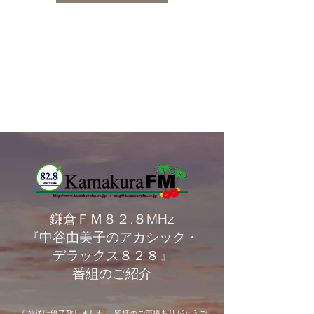
鎌倉ＦＭ８２.８MHz
『中谷由美子のアカシック・
デラックス８２８』
番組のご紹介
《 放送は終了致しました 、皆様のご声援ありがとうご