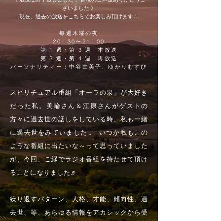
ざいました 》
​現在、過去の放送をこちらでお楽しみ頂けます！
毎週木曜の夜
20：30〜21：00
第 1 週・第 3 週 本放送
第 2 週・第 4 週 再放送
パーソナリティー：中谷由美子、ゆかりむすび
スピリチュアル番組「オーラの泉」が大好き
だった私。美輪さん＆江原さんがゲストの
方々に過去世の話しをしている時、私も一緒
に過去世をみていました… いつか私もこの
ような番組に出たいな～って思っていました
が、今回、ご縁でラジオ番組を持たせて頂け
ることになりました♬
繰り返すパターン、人格、才能、傾向性、過
去世、等、あらゆる情報をアカシックから受