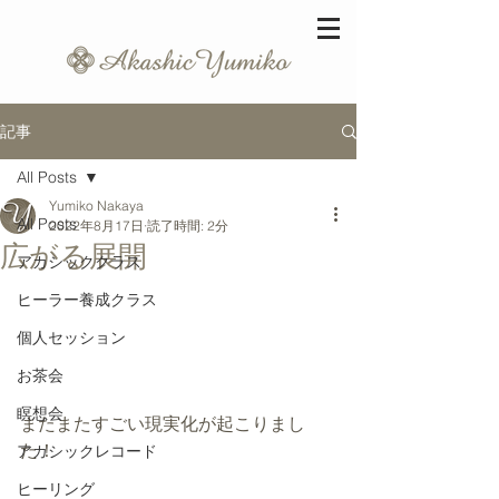
記事
All Posts
Yumiko Nakaya
All Posts
2022年8月17日
読了時間: 2分
広がる展開
アカシッククラス
ヒーラー養成クラス
個人セッション
お茶会
瞑想会
またまたすごい現実化が起こりまし
た！
アカシックレコード
ヒーリング