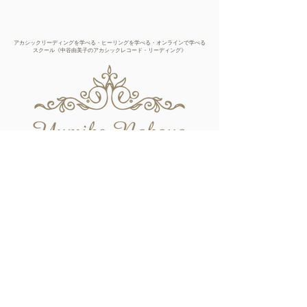
さい。
​現在、精神科・心療内科、等で治療中
または薬を内服中の方は、リーディン
アカシックリーディングを学べる・ヒーリングを学べる・オンラインで学べる
グをお受けできないことがございます
スクール《中谷由美子のアカシックレコード・リーディング》
ので、事前にお問合せ下さいます様、
お願いします。
お客様の声
書籍のご紹介
お問い合せ
プライバシーポリシー
特定商取引法に基づく表記