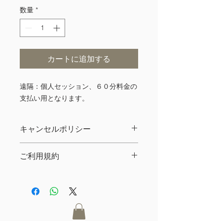
数量
*
カートに追加する
遠隔：個人セッション、６０分料金の
支払い用となります。
キャンセルポリシー
ご予約日の１週間前より５０%、３日
ご利用規約
前より１００%のキャンセル料が発生
致します。※ 日時の変更はこの限り
クライアント様の個人情報やセッショ
ではありません。
ンでの内容に関しまして、秘密を厳守
​セッション日の変更は、三ヶ月以内の
致します。セッション終了後のセッシ
日程にて御変更ください。 期間を経
ョン内容に関するお問合せについての
過した場合は、自動的にキャンセルと
お応えは致しかねますのでご了承くだ
なりますことご了承ください。