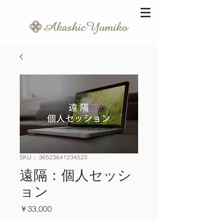
SKU： 36523641234523
遠隔：個人セッシ
ョン
価
￥33,000
格