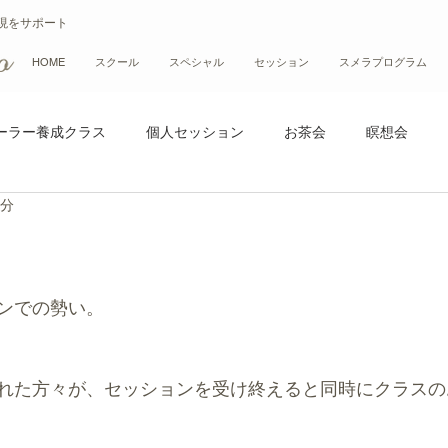
現をサポート
HOME
スクール
スペシャル
セッション
スメラプログラム
ーラー養成クラス
個人セッション
お茶会
瞑想会
4分
ス
イベント
リトリート
ンでの勢い。
れた方々が、セッションを受け終えると同時にクラスの