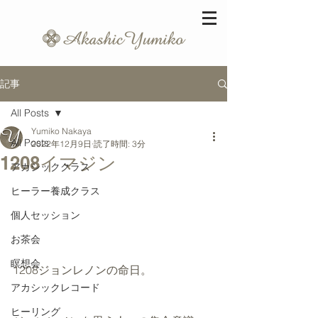
記事
All Posts
Yumiko Nakaya
All Posts
2022年12月9日
読了時間: 3分
1208イマジン
アカシッククラス
ヒーラー養成クラス
個人セッション
お茶会
瞑想会
1208ジョンレノンの命日。
アカシックレコード
ヒーリング