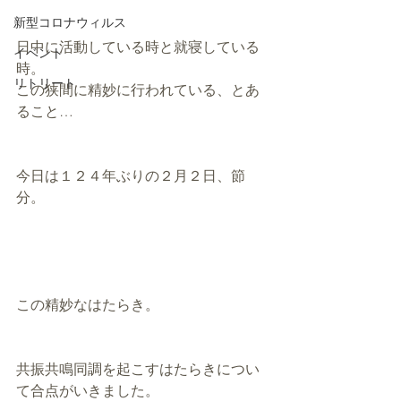
新型コロナウィルス
日中に活動している時と就寝している
イベント
時。
リトリート
この狭間に精妙に行われている、とあ
ること…
今日は１２４年ぶりの２月２日、節
分。
この精妙なはたらき。
共振共鳴同調を起こすはたらきについ
て合点がいきました。