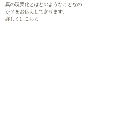
真の現実化とはどのようなことなの
か？をお伝えして参ります。
詳しくはこちら
中谷由美子のアカシッ
ク・デラックス８２８
鎌倉FM８２.８MHz
毎週木曜日 ２０：３０〜２１：００ 絶
讃放送中!
https://youtu.be/G6Ojr_n8JAo