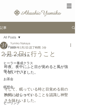
記事
All Posts
Yumiko Nakaya
All Posts
2021年2月2日
読了時間: 3分
２月２日に行うこと
アカシッククラス
ヒーラー養成クラス
昨夜、夜中にふと目が覚めると風が強
個人セッション
く吹いていました。
お茶会
瞑想会
そして、眠っている時と目覚める前の
狭間に起こっていることを認識し神聖
アカシックレコード
さを味わいました。
ヒーリング