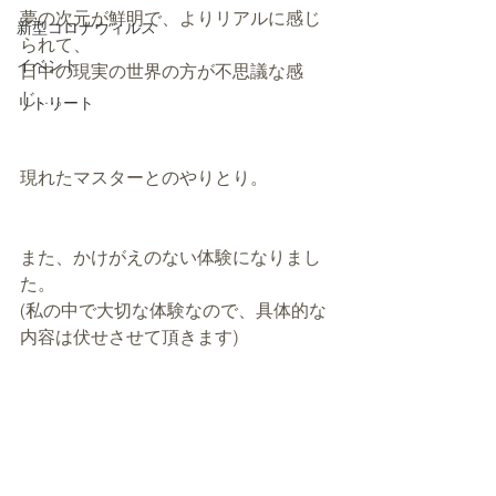
夢の次元が鮮明で、よりリアルに感じ
新型コロナウィルス
られて、
イベント
日中の現実の世界の方が不思議な感
じ…。
リトリート
現れたマスターとのやりとり。
また、かけがえのない体験になりまし
た。
(私の中で大切な体験なので、具体的な
内容は伏せさせて頂きます)