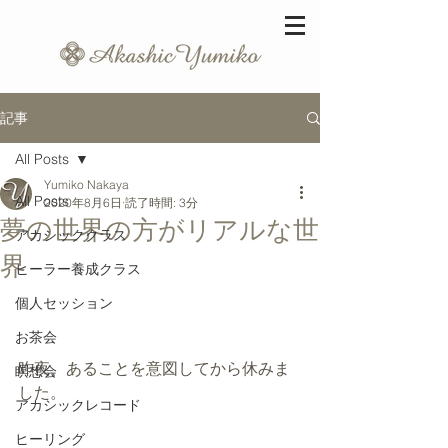
記事
All Posts
Yumiko Nakaya
All Posts
2020年8月6日
読了時間: 3分
夢の世界の方がリアルな世
アカシッククラス
界
ヒーラー養成クラス
個人セッション
お茶会
昨夜、あることを意図してから休みま
瞑想会
した。
アカシックレコード
ヒーリング