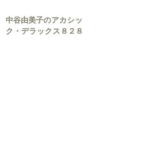
中谷由美子のアカシッ
ク・デラックス８２８
鎌倉FM８２.８MHz
毎週木曜日 ２０：３０〜２１：００ 絶
讃放送中!
https://youtu.be/R8iOaZf-g58
↑こちらで最新〜過去の全放送をお聴き
いただけます。