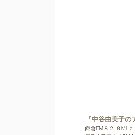
『中谷由美子の
鎌倉FM８２.８MHz