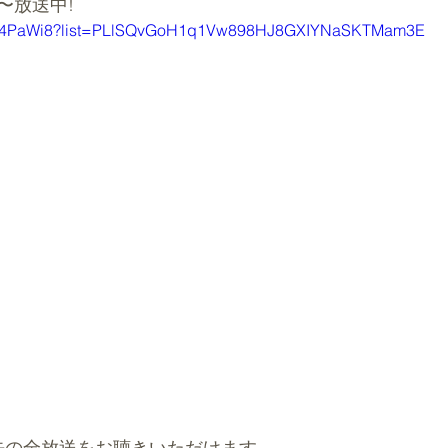
〜放送中!
3VW4PaWi8?list=PLlSQvGoH1q1Vw898HJ8GXIYNaSKTMam3E
去の全放送をお聴きいただけます。