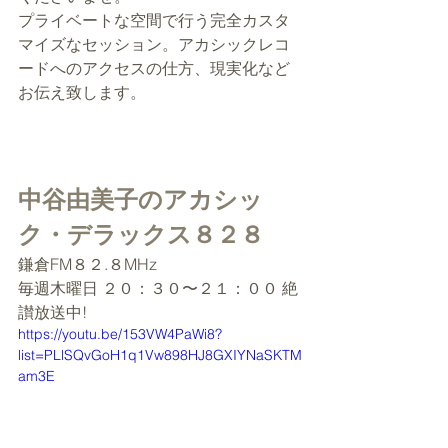
プライベートな空間で行う完全カスタ
マイズなセッション。アカシックレコ
ードへのアクセスの仕方、現実化など
お伝え致します。
中谷由美子のアカシッ
ク・デラックス８２８
鎌倉FM８２.８MHz
毎週木曜日 ２０：３０〜２１：００ 絶
讃放送中!
https://youtu.be/153VW4PaWi8?
list=PLlSQvGoH1q1Vw898HJ8GXIYNaSKTM
am3E