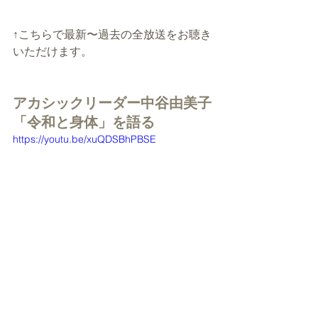
↑こちらで最新〜過去の全放送をお聴き
いただけます。
アカシックリーダー中谷由美子
「令和と身体」を語る
https://youtu.be/xuQDSBhPBSE
「ヒカルランド」プレゼンツ特別セッ
ション
【満席・キャンセル待ち受付中】
超透視ヒーリング＋アカシックリーデ