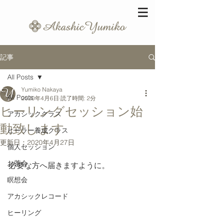
記事
All Posts
Yumiko Nakaya
All Posts
2020年4月6日
読了時間: 2分
ヒーリングセッション始
アカシッククラス
動致します
ヒーラー養成クラス
更新日：
2020年4月27日
個人セッション
お茶会
必要な方へ届きますように。
瞑想会
アカシックレコード
ヒーリング