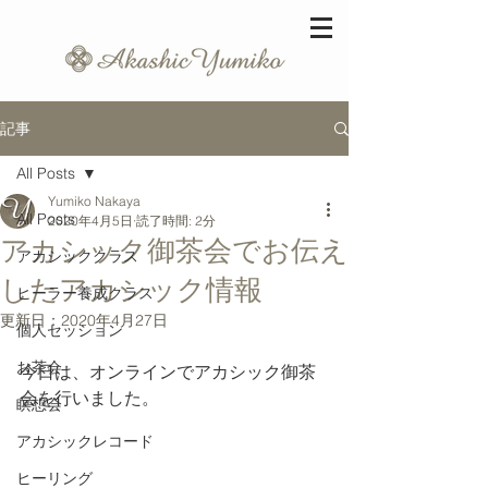
記事
All Posts
Yumiko Nakaya
All Posts
2020年4月5日
読了時間: 2分
アカシック御茶会でお伝え
アカシッククラス
したアカシック情報
ヒーラー養成クラス
更新日：
2020年4月27日
個人セッション
お茶会
今日は、オンラインでアカシック御茶
会を行いました。
瞑想会
アカシックレコード
ヒーリング