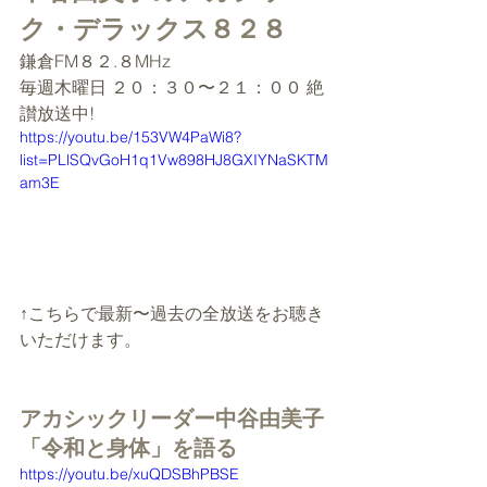
ク・デラックス８２８
鎌倉FM８２.８MHz
毎週木曜日 ２０：３０〜２１：００ 絶
讃放送中!
https://youtu.be/153VW4PaWi8?
list=PLlSQvGoH1q1Vw898HJ8GXIYNaSKTM
am3E
↑こちらで最新〜過去の全放送をお聴き
いただけます。
アカシックリーダー中谷由美子
「令和と身体」を語る
https://youtu.be/xuQDSBhPBSE