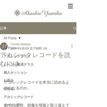
記事
All Posts
Yumiko Nakaya
All Posts
2021年8月9日
読了時間: 3分
アカシックレコードを読
アカシッククラス
むには
ヒーラー養成クラス
個人セッション
お茶会
アカシックレコードを本当に読めるよ
うになるのか。
瞑想会
アカシックレコード
ヒーリング
自分の妄想、想像を情報と取り違えて