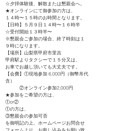
☆夕拝体験後、解散または懇親会へ。
★オンラインにて御参加の方は、
１４時〜１５時のお時間となります。
【日時】５月９日１４時〜１６時半
☆受付開始１３時半〜
※懇親会ご参加の場合、終了時刻は１
９時になります。
【場所】山梨県甲府市里吉
甲府駅よりタクシーで１５分又は、
お車でお越し頂いても大丈夫です。
【会費】①現地参加 6,000円（御幣帛代
含）
　　　②オンライン参加2,000円
★参加をご希望の方は、
①or②
①の方は、
③懇親会の参加可否
を御明記の上、ホームページお問合せ
フォームより、お申し込みをお願い致