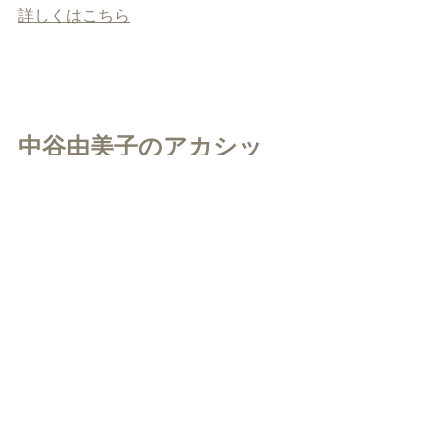
詳しくはこちら
中谷由美子のアカシッ
ク・デラックス８２８
鎌倉FM８２.８MHz
https://youtu.be/G6Ojr_n8JAo
↑こちらで最新〜過去の全放送をお聴き
いただけます。