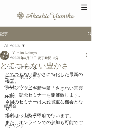
記事
All Posts
Yumiko Nakaya
All Posts
2025年4月27日
読了時間: 3分
とてつもない豊かさ
アカシッククラス
とてつもない豊かさに特化した最新の
ヒーラー養成クラス
機器。
個人セッション
アカシックニギ新生版「さきわい言霊
ニギ」記念セミナーを開催致します。
お茶会
今回のセミナーは大変貴重な機会とな
瞑想会
り、
場所は、山梨県甲府で行います。
アカシックレコード
また、オンラインでの参加も可能でご
ヒーリング