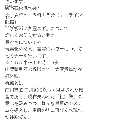
ざいます。
新型コロナウィルス
☆当日の流れ☆
☆１４時〜１５時１５分（オンライン
イベント
配信）
リトリート
「さきわい言霊ニギ」について
詳しくお伝えすると共に、
豊かさについてや
現実化の極意、言霊のパワーについて
セミナーを行います。
☆１５時半〜１６時１５分
山梨県甲府の祝殿にて、大変貴重な夕
拝体験。
祝殿とは…
白川神道 白川家に永らく継承された殿
舎であり、現在失われた「祝部殿」の
意志を汲みつつ、様々な最新のシステ
ムを導入し、甲府の地に再び立ち現れ
た神殿です。