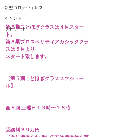
新型コロナウィルス
イベント
第５期ことほぎクラスは４月スター
リトリート
ト。
第８期プロスペリティアカシッククラ
スは５月より
スタート致します。
【第５期ことほぎクラススケジュー
ル】
全５回 土曜日１３時〜１６時
受講料３９万円