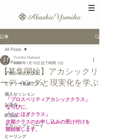
記事
All Posts
Yumiko Nakaya
All Posts
2022年1月18日
読了時間: 5分
【募集開始】アカシックリ
アカシッククラス
ーディングと現実化を学ぶ
ヒーラー養成クラス
個人セッション
「プロスペリティアカシッククラス」
お茶会
ならびに、
「ことほぎクラス」
瞑想会
次期クラスのお申し込みの受け付けを
アカシックレコード
開始致します。
ヒーリング